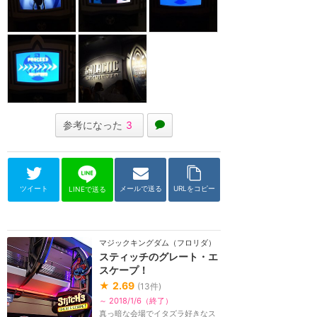
参考になった
3
ツイート
メールで送る
URLをコピー
LINEで送る
マジックキングダム（フロリダ）
スティッチのグレート・エ
スケープ！
★
2.69
(
13
件)
～ 2018/1/6（終了）
真っ暗な会場でイタズラ好きなス