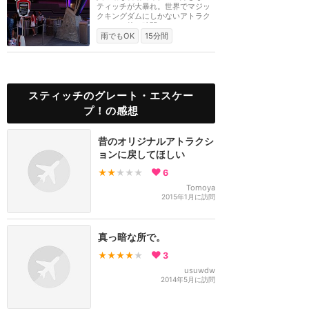
ティッチが大暴れ。世界でマジッ
クキングダムにしかないアトラク
ション。待ち時間...
雨でもOK
15分間
スティッチのグレート・エスケー
プ！の感想
昔のオリジナルアトラクシ
ョンに戻してほしい
★★
★★★
6
Tomoya
2015年1月に訪問
真っ暗な所で。
★★★★
★
3
usuwdw
2014年5月に訪問