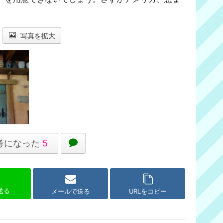
写真を拡大
考になった
5
で送る
メールで送る
URLをコピー