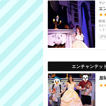
マジ
エ
★
映画
ルに
ット
居し
グ
エンチャンテッ
羞
★