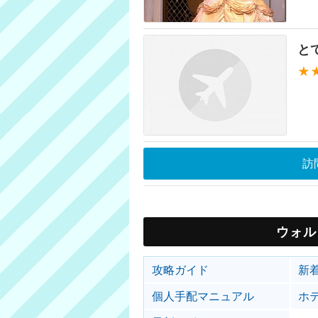
と
★
訪
ウォル
攻略ガイド
新
個人手配マニュアル
ホ