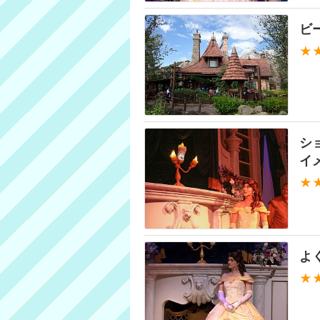
ビ
★
シ
イ
★
よ
★