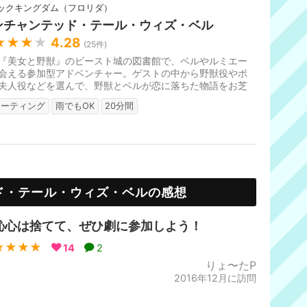
ックキングダム（フロリダ）
ンチャンテッド・テール・ウィズ・ベル
★★★
★
4.28
(
25
件)
『美女と野獣』のビースト城の図書館で、ベルやルミエー
会える参加型アドベンチャー。ゲストの中から野獣役やポ
夫人役などを選んで、野獣とベルが恋に落ちた物語をお芝
ます。最後にベルとの記念...
リーティング
雨でもOK
20分間
ド・テール・ウィズ・ベルの感想
恥心は捨てて、ぜひ劇に参加しよう！
★★★★
14
2
りょ〜たP
2016年12月に訪問