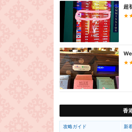
超
★
W
★
香
攻略ガイド
新