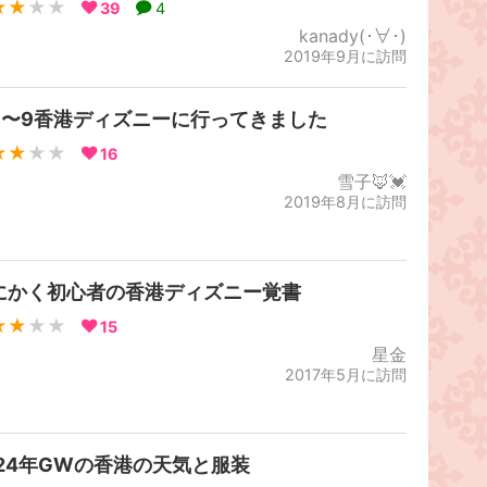
★★
★★
39
4
kanady(･∀･)
2019年9月に訪問
/7〜9香港ディズニーに行ってきました
★★
★★
16
雪子🦊💓
2019年8月に訪問
にかく初心者の香港ディズニー覚書
★★
★★
15
星金
2017年5月に訪問
024年GWの香港の天気と服装