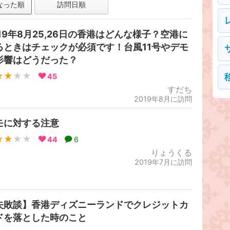
なった順
訪問日順
019年8月25,26日の香港はどんな様子？空港に
るときはチェックが必須です！台風11号やデモ
影響はどうだった？
★★
★★
45
すだち
2019年8月に訪問
モに対する注意
★★
★★
44
6
りょうくる
2019年7月に訪問
失敗談】香港ディズニーランドでクレジットカ
ドを落とした時のこと