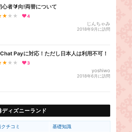
初心者🔰向!両替について
★★
★★
4
じんちゃみ
2018年9月に訪問
eChat Payに対応！ただし日本人は利用不可！
★★
★★
3
yoshiwo
2018年6月に訪問
港ディズニーランド
着クチコミ
基礎知識