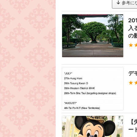
参考に
2
入
の
★
デ
★
【
ー