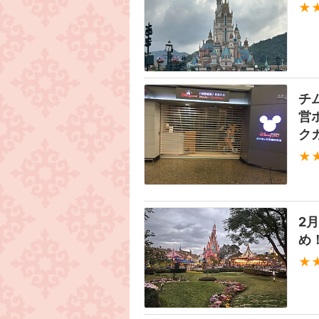
★
チ
営
ク
★
2
め
★