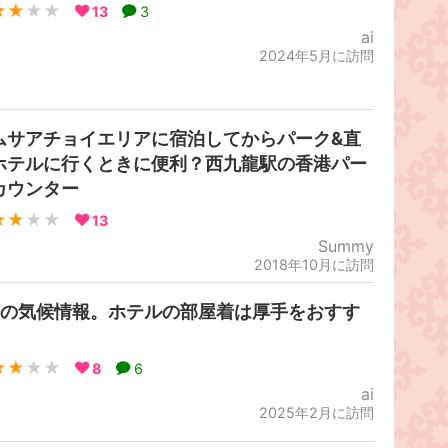
★★
★★
13
3
ai
2024年5月に訪問
ムサアチョイエリアに宿泊してからパーク&直
ホテルに行くときに便利？西九龍駅の香港パー
カウンター
★★
★★
13
Summy
2018年10月に訪問
月の気候情報。ホテルの部屋着は厚手をおすす
！
★★
★★
8
6
ai
2025年2月に訪問