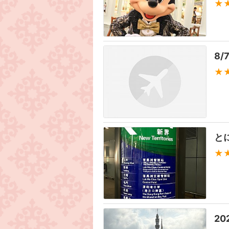
★
8
★
と
★
2