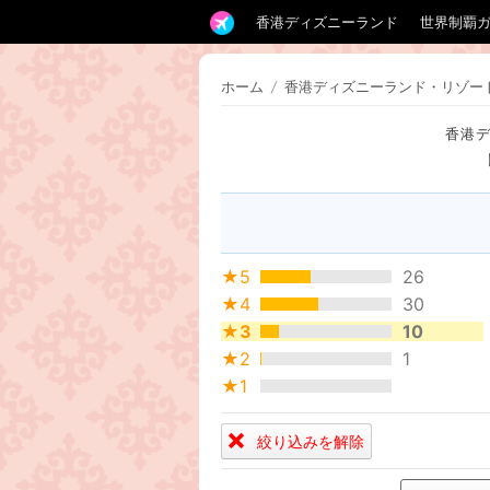
香港ディズニーランド
世界制覇
ホーム
/
香港ディズニーランド・リゾー
香港
★5
26
★4
30
★3
10
★2
1
★1
絞り込みを解除