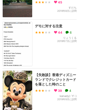
★★★
★★
45
すだち
2019年8月に訪問
デモに対する注意
★★★
★★
44
6
りょうくる
2019年7月に訪問
【失敗談】香港ディズニー
ランドでクレジットカード
を落とした時のこと
★★★
★★
39
4
kanady(･∀･)
2019年9月に訪問