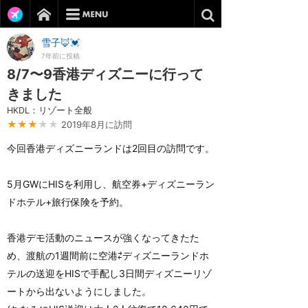
雪子🦊💓
7年前に投稿
8/7〜9香港ディズニーに行って
きました
HKDL：リゾート全般
★★★
★★
2019年8月に訪問
今回香港ディズニーランドは2回目の訪問です。
5月GWにHISを利用し、航空券+ディズニーラン
ドホテル+旅行保険を予約。
香港デモ活動のニュースが強くなってきたた
め、渡航の1週間前に空港⇄ディズニーランドホ
テルの送迎をHISで手配し3日間ディズニーリゾ
ートから出ないようにしました。