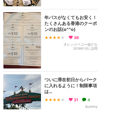
年パスがなくてもお安く！
たくさんある香港のクーポ
ンのお話(o^^o)
★★★★
★
36
オレンジペコー@どな
2019年1月に訪問
ついに滞在初日からパーク
に入れるように！制限事項
は…
★★★★
★
31
4
Summy
2022年11月に訪問