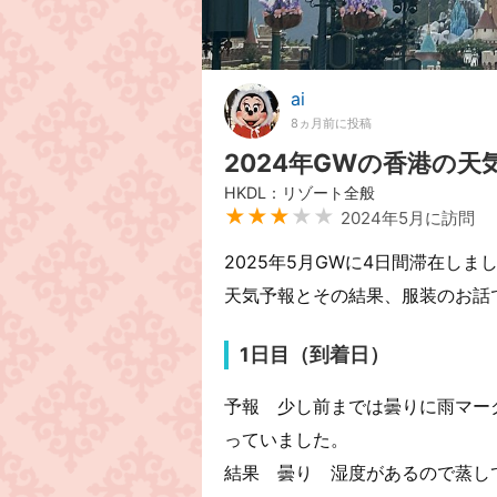
ai
8ヵ月前に投稿
2024年GWの香港の天
HKDL：リゾート全般
★★★
★★
2024年5月に訪問
2025年5月GWに4日間滞在しま
天気予報とその結果、服装のお話
1日目（到着日）
予報 少し前までは曇りに雨マー
っていました。
結果 曇り 湿度があるので蒸し