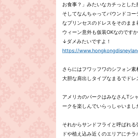
お食事？」みたいなカチっとした
そしてなんちゃってバウンドコー
なプリンセスのドレスをそのまま
ウィーン意外も仮装OKなのですか
↓ダメみたいですよ！
https://www.hongkongdisneyland
さらにはフワッフワのシフォン素
大胆な肩出しタイプなまるでドレ
アメリカのパークはみなさんTシ
ークを楽しんでいらっしゃいました
それからサンドフライと呼ばれる
ドや植え込み近くのエリアにチラ