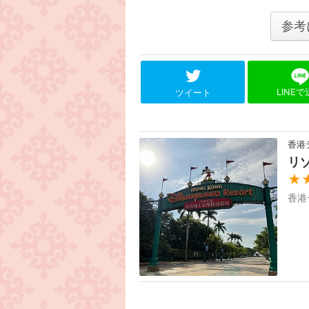
参考
LINE
ツイート
香港
リ
★
香港