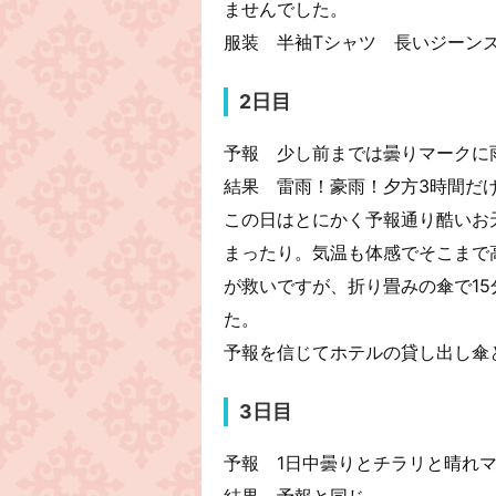
ませんでした。
服装 半袖Tシャツ 長いジーン
2日目
予報 少し前までは曇りマークに
結果 雷雨！豪雨！夕方3時間だけ
この日はとにかく予報通り酷いお
まったり。気温も体感でそこまで
が救いですが、折り畳みの傘で1
た。
予報を信じてホテルの貸し出し傘
3日目
予報 1日中曇りとチラリと晴れ
結果 予報と同じ