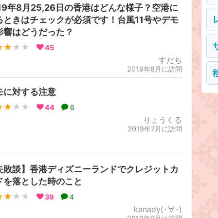
019年8月25,26日の香港はどんな様子？空港に
るときはチェックが必須です！台風11号やデモ
影響はどうだった？
★★
★★
45
すだち
2019年8月に訪問
モに対する注意
★★
★★
44
6
りょうくる
2019年7月に訪問
失敗談】香港ディズニーランドでクレジットカ
ドを落とした時のこと
★★
★★
39
4
kanady(･∀･)