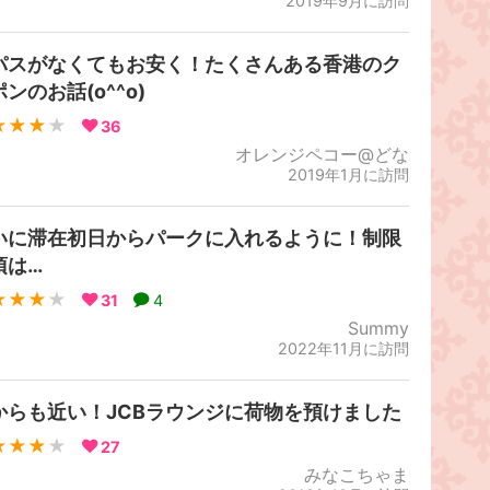
2019年9月に訪問
パスがなくてもお安く！たくさんある香港のク
ンのお話(o^^o)
★★★
★
36
オレンジペコー@どな
2019年1月に訪問
いに滞在初日からパークに入れるように！制限
項は…
★★★
★
31
4
Summy
2022年11月に訪問
からも近い！JCBラウンジに荷物を預けました
★★★
★
27
みなこちゃま