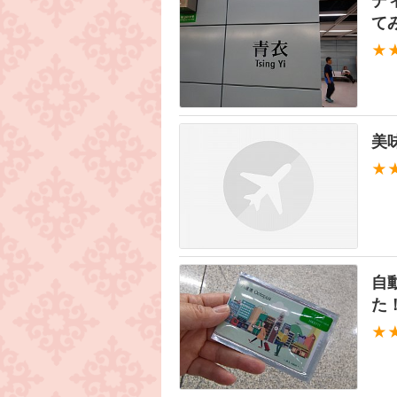
デ
て
★
美
★
自
た
★