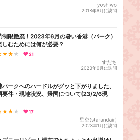
yoshiwo
2018年6月に訪問
航制限撤廃！2023年6月の暑い香港（パーク）
楽しむためには何が必要？
★★★
★
21
すだち
2023年6月に訪問
港パークへのハードルがグッと下がりました、
国要件・現地状況、帰国について(23/2/6現
）
★★★
★
17
星空(starandair)
2023年1月に訪問