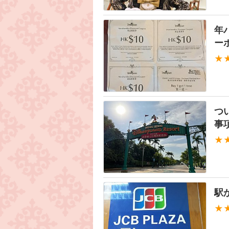
年
ーポ
★
つ
事
★
駅
★