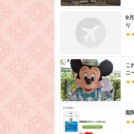
9
り
★
こ
ニ
★
期
★