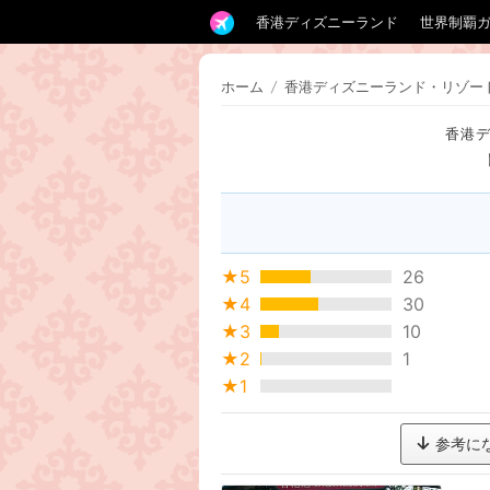
香港ディズニーランド
世界制覇
ホーム
/
香港ディズニーランド・リゾー
香港
★5
26
★4
30
★3
10
★2
1
★1
参考に