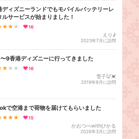
港ディズニーランドでもモバイルバッテリーレ
タルサービスが始まりました！
★★★
★
16
えり♪
2023年7月に訪問
/7〜9香港ディズニーに行ってきました
★★
★★
16
雪子🦊💓
2019年8月に訪問
lookで空港まで荷物を届けてもらいました
★★★★
15
かおつぺwithひかる
2026年3月に訪問