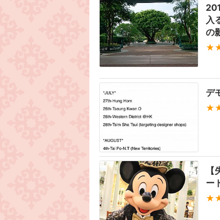
2
入
の
★
デ
★
【
ー
★