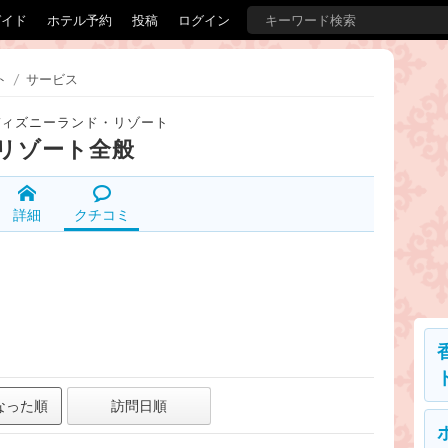
ガイド
ホテル予約
投稿
ログイン
ト
/
サービス
ディズニーランド・リゾート
リゾート全般
詳細
クチコミ
なった順
訪問日順