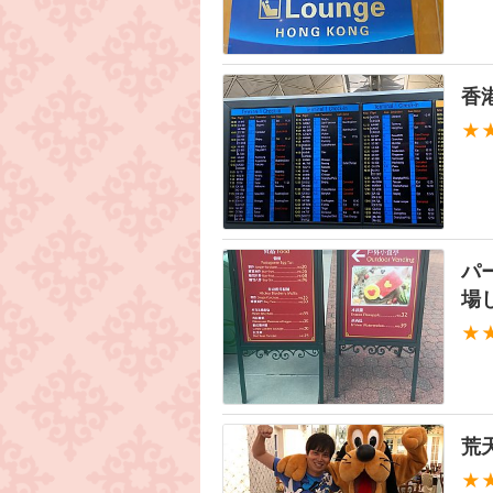
香
★
パ
場
★
荒
★