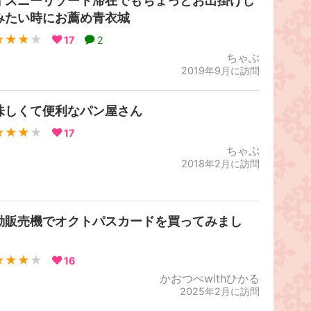
ィズニーリゾート滞在でもちょっとお出掛けし
みたい時にお薦め青衣城
★★★
★
17
2
ちゃぶ
2019年9月に訪問
味しくて便利なパン屋さん
★★★
★
17
ちゃぶ
2018年2月に訪問
動販売機でオクトパスカードを買ってみまし
！
★★★
★
16
かおつぺwithひかる
2025年2月に訪問