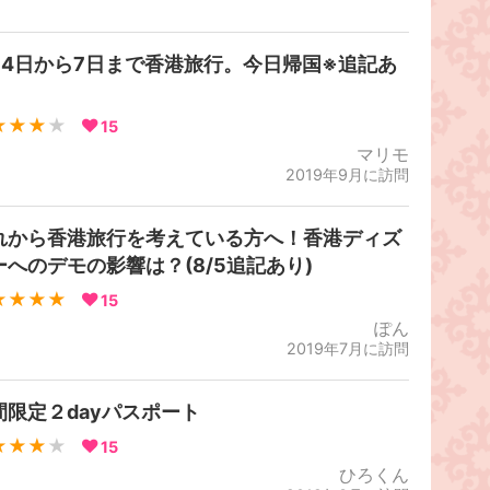
月4日から7日まで香港旅行。今日帰国※追記あ
★★★
★
15
マリモ
2019年9月に訪問
れから香港旅行を考えている方へ！香港ディズ
ーへのデモの影響は？(8/5追記あり)
★★★★
15
ぽん
2019年7月に訪問
間限定２dayパスポート
★★★
★
15
ひろくん