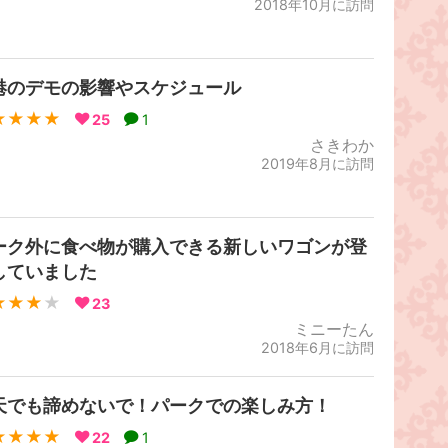
2018年10月に訪問
港のデモの影響やスケジュール
★★★★
25
1
さきわか
2019年8月に訪問
ーク外に食べ物が購入できる新しいワゴンが登
していました
★★★
★
23
ミニーたん
2018年6月に訪問
天でも諦めないで！パークでの楽しみ方！
★★★★
22
1