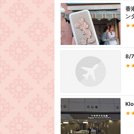
香
ン
★
8
★
K
★