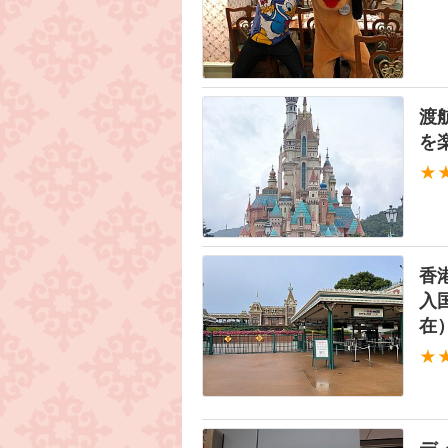
渡
を
★
香
入
在
★