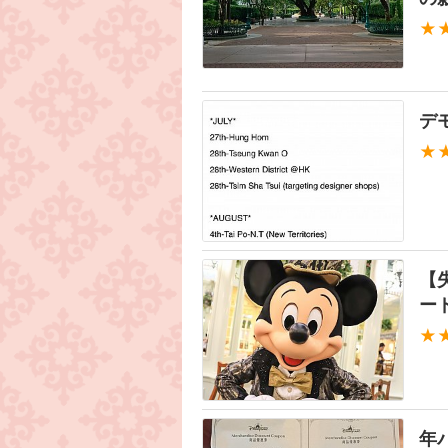
★
デ
★
【
ー
★
年