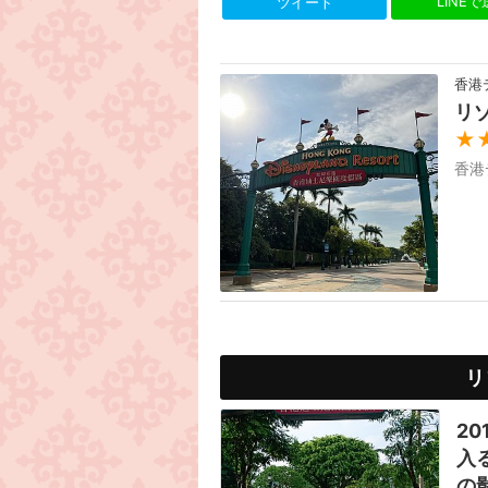
LINE
ツイート
香港
リ
★
香港
リ
2
入
の