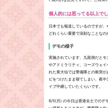
個人的には思ってる以上で
日本でも報道しているのですが、
どれくらい重要で深刻なことなの
デモの様子
実施されています、九龍側だとモ
やアドミラリティ、コーズウェイ
れた黄大仙では警備隊との衝突が
ビをつけたまま寝てしまい、夜中
イブ中継していたくらいです。
8/5(月) の今日は香港全土で
い場所もありますが、警察隊と向