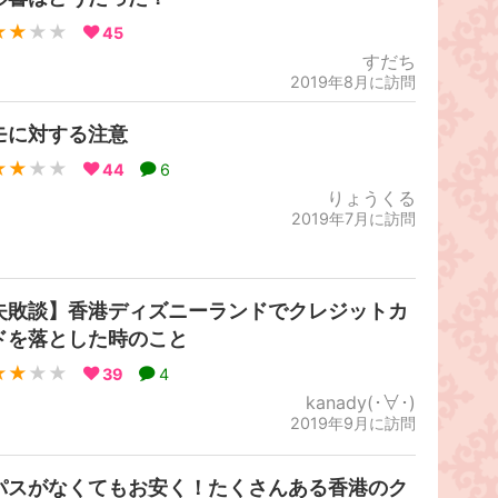
★★
★★
45
すだち
2019年8月に訪問
モに対する注意
★★
★★
44
6
りょうくる
2019年7月に訪問
失敗談】香港ディズニーランドでクレジットカ
ドを落とした時のこと
★★
★★
39
4
kanady(･∀･)
2019年9月に訪問
パスがなくてもお安く！たくさんある香港のク