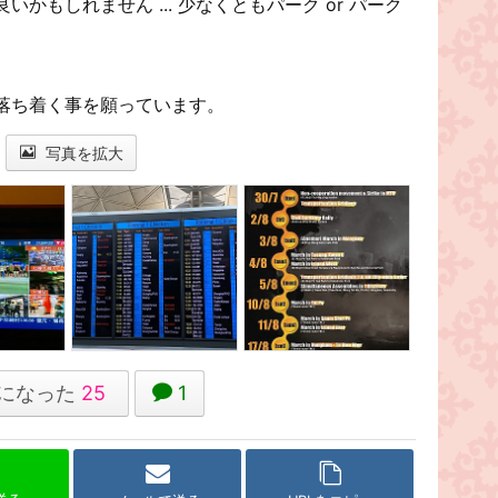
かもしれません ... 少なくともパーク or パーク
落ち着く事を願っています。
写真を拡大
になった
25
1