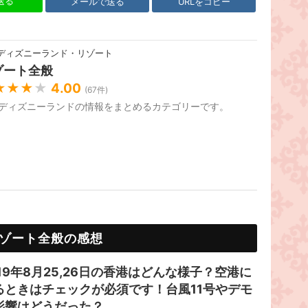
で送る
メールで送る
URLをコピー
ディズニーランド・リゾート
ゾート全般
★★★
★
4.00
(
67
件)
ディズニーランドの情報をまとめるカテゴリーです。
ゾート全般の感想
019年8月25,26日の香港はどんな様子？空港に
るときはチェックが必須です！台風11号やデモ
影響はどうだった？