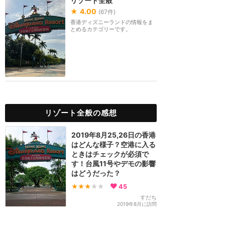
リゾート全般
★
4.00
(
67
件)
香港ディズニーランドの情報をま
とめるカテゴリーです。
リゾート全般の感想
2019年8月25,26日の香港
はどんな様子？空港に入る
ときはチェックが必須で
す！台風11号やデモの影響
はどうだった？
★★★
★★
45
すだち
2019年8月に訪問