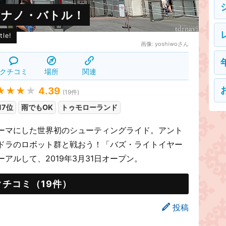
：ナノ・バトル！
tle!
画像:
yoshiwoさん
クチコミ
場所
関連
★★★
★
4.39
(
19
件)
17位
雨でもOK
トゥモローランド
ーマにした世界初のシューティングライド。アント
ドラのロボット群と戦おう！「バズ・ライトイヤー
アルして、2019年3月31日オープン。
クチコミ（19件）
投稿