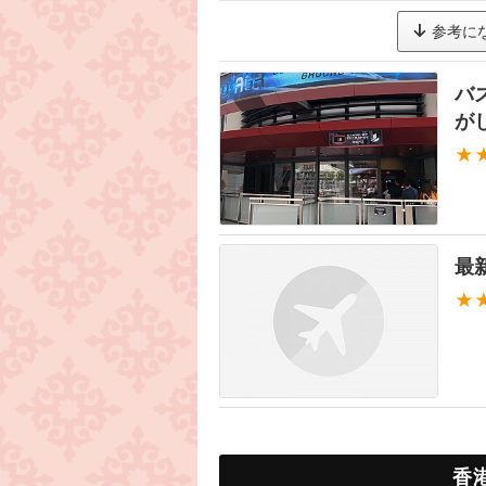
参考に
バ
が
★
最
★
香