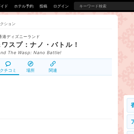
ガイド
ホテル予約
投稿
ログイン
クション
香港ディズニーランド
＆ワスプ：ナノ・バトル！
nd The Wasp: Nano Battle!
クチコミ
場所
関連