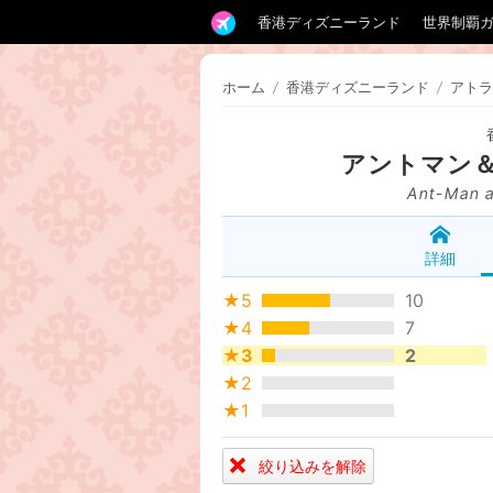
香港ディズニーランド
世界制覇
ホーム
/
香港ディズニーランド
/
アトラ
アントマン
Ant-Man a
詳細
★5
10
★4
7
★3
2
★2
★1
絞り込みを解除