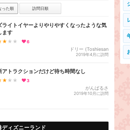
なった順
訪問日順
ズライトイヤーよりやりやすくなったような気
します
★★
★★
6
ドリー (Toshiesan
2019年4月に訪問
新アトラクションだけど待ち時間なし
★★
★★
3
がんばるさ
2019年10月に訪問
港ディズニーランド