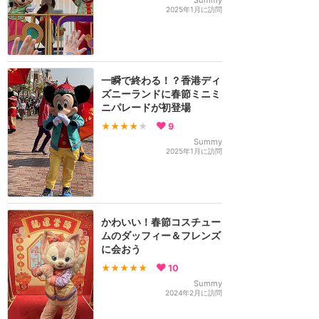
Summy
2025年1月に訪問
一瞬で終わる！？香港ディ
ズニーランドに春節ミニミ
ニパレードが初登場
★★★★
★
9
Summy
2025年1月に訪問
かわいい！春節コスチュー
ムのダッフィー＆フレンズ
に会おう
★★★★★
10
Summy
2024年2月に訪問