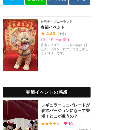
香港ディズニーランド
春節イベント
★
4.43
(
21
件)
1月～2月中旬に開催
香港ディズニーランドの春節（旧
正月）イベントについてまとめる
カテゴリーです。
春節イベントの感想
レギュラーミニパレードが
春節バージョンになって登
場！どこが違うの？
★★★★
★
10