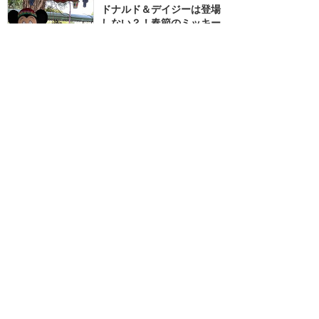
ドナルド＆デイジーは登場
しない？！春節のミッキー
たちのグリーティング
★★★★
★
7
Summy
2024年2月に訪問
訪問日順でもっと読む
香港ディズニーランド
攻略ガイド
新着クチコミ
基礎知識
個人手配マニュアル
ホテル選び
キャラダイ予約