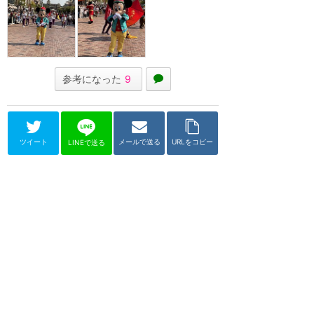
参考になった
9
ツイート
メールで送る
URLをコピー
LINEで送る
香港ディズニーランド
春節イベント
★
4.43
(
21
件)
1月～2月中旬に開催
香港ディズニーランドの春節（旧
正月）イベントについてまとめる
カテゴリーです。