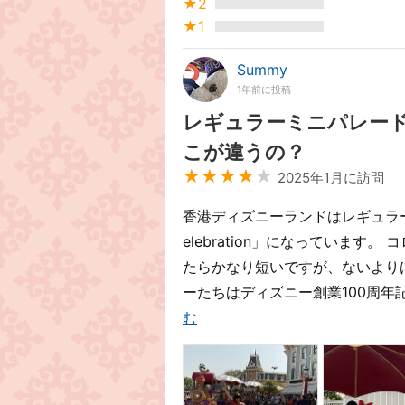
★2
★1
Summy
1年前に投稿
レギュラーミニパレー
こが違うの？
★★★★
★
2025年1月に訪問
香港ディズニーランドはレギュラーの昼のパ
elebration」になっています。 コ
たらかなり短いですが、ないより
ーたちはディズニー創業100周年
む