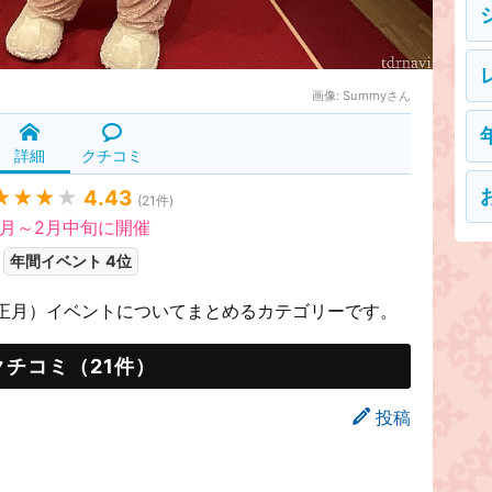
画像:
Summyさん
詳細
クチコミ
★★★
★
4.43
(
21
件)
1月～2月中旬に開催
年間イベント 4位
正月）イベントについてまとめるカテゴリーです。
クチコミ（21件）
投稿