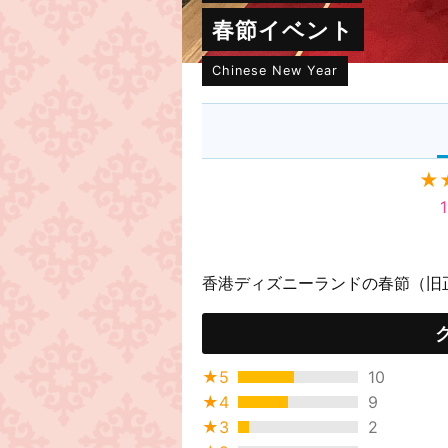
春節イベント
Chinese New Year
★
香港ディズニーランドの春節（旧
★5
10
★4
9
★3
2