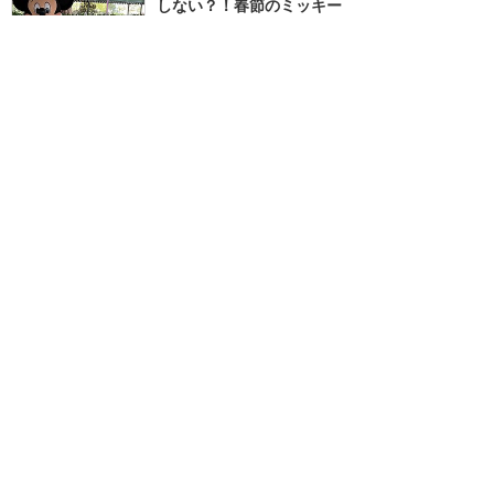
しない？！春節のミッキー
たちのグリーティング
★★★★
★
7
Summy
2024年2月に訪問
訪問日順でもっと読む
香港ディズニーランド
攻略ガイド
新着クチコミ
基礎知識
個人手配マニュアル
ホテル選び
キャラダイ予約
最新スポット