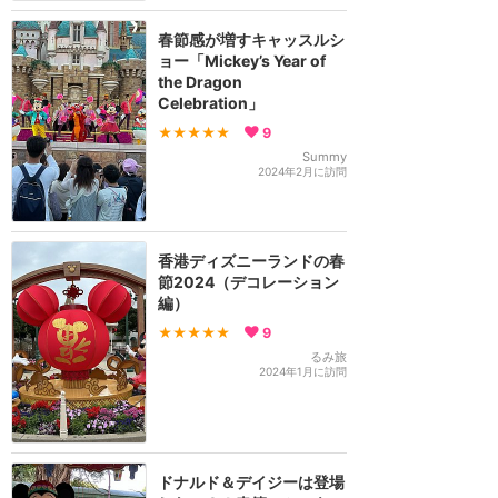
春節感が増すキャッスルシ
ョー「Mickey’s Year of
the Dragon
Celebration」
★★★★★
9
Summy
2024年2月に訪問
香港ディズニーランドの春
節2024（デコレーション
編）
★★★★★
9
るみ旅
2024年1月に訪問
ドナルド＆デイジーは登場