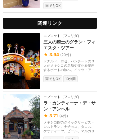
雨でもOK
関連リンク
エプコット（フロリダ）
三人の騎士のグラン・フィ
エスタ・ツアー
★
3.94
(
20
件)
ドナルド、ホセ、パンチートの３
人がメキシコの名所や文化を案内
するボートの旅へ。イッツ・ア・
スモールワールド...
雨でもOK
10分間
エプコット（フロリダ）
ラ・カンティーナ・デ・サ
ン・アンヘル
★
3.71
(
4
件)
メキシコ館のクイックサービス・
レストラン。ナチョス、タコス、
ケサディーヤ、ビール、マルガリ
ータなど。テラス...