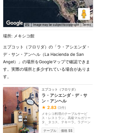
Image may be subject to copyright
Terms
場所: メキシコ館
エプコット（フロリダ）の「ラ・アシエンダ・
デ・サン・アンヘル（La Hacienda de San
Angel）」の場所をGoogleマップで確認できま
す。実際の場所と多少ずれている場合がありま
す。
エプコット（フロリダ）
ラ・アシエンダ・デ・サ
ン・アンヘル
★
2.83
(
3
件)
メキシコ料理のテーブルサービ
ス・レストラン。高級マルガリー
タ、タコス、テキーラ。ラグーン
に面したレストラン...
テーブル
価格 $$