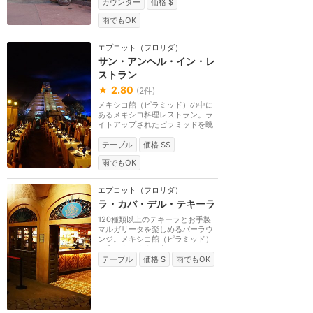
カウンター
価格 $
雨でもOK
エプコット（フロリダ）
サン・アンヘル・イン・レ
ストラン
★
2.80
(
2
件)
メキシコ館（ピラミッド）の中に
あるメキシコ料理レストラン。ラ
イトアップされたピラミッドを眺
めながら食事がで...
テーブル
価格 $$
雨でもOK
エプコット（フロリダ）
ラ・カバ・デル・テキーラ
120種類以上のテキーラとお手製
マルガリータを楽しめるバーラウ
ンジ。メキシコ館（ピラミッド）
の中にあります。室...
テーブル
価格 $
雨でもOK