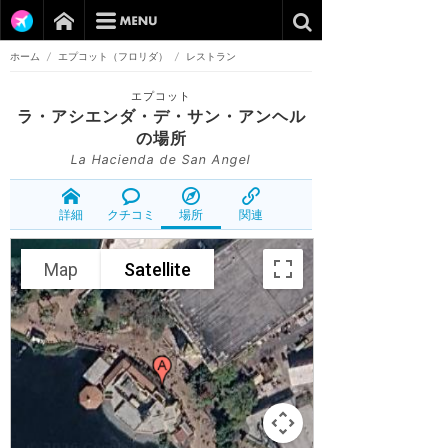
ホーム
/
エプコット（フロリダ）
/
レストラン
エプコット
ラ・アシエンダ・デ・サン・アンヘル
の場所
La Hacienda de San Angel
詳細
クチコミ
場所
関連
Map
Satellite