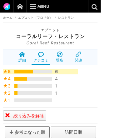
ホーム
/
エプコット（フロリダ）
/
レストラン
エプコット
コーラルリーフ・レストラン
Coral Reef Restaurant
詳細
クチコミ
場所
関連
★5
6
★4
4
★3
1
★2
1
★1
絞り込みを解除
参考になった順
訪問日順