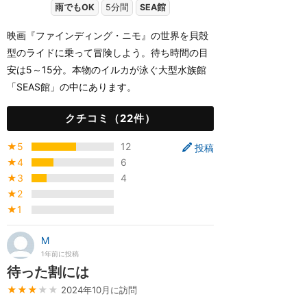
雨でもOK
5分間
SEA館
映画『ファインディング・ニモ』の世界を貝殻
型のライドに乗って冒険しよう。待ち時間の目
安は5～15分。本物のイルカが泳ぐ大型水族館
「SEAS館」の中にあります。
クチコミ（22件）
★5
12
投稿
★4
6
★3
4
★2
★1
M
1年前に投稿
待った割には
★★★
★★
2024年10月に訪問