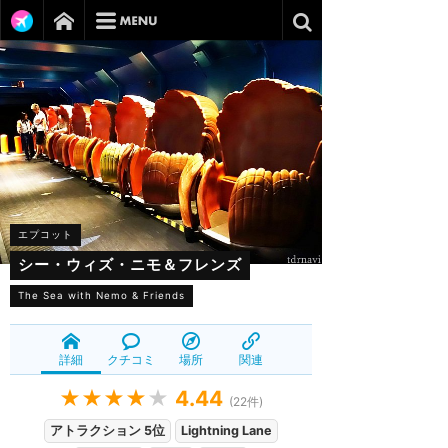
エプコット
シー・ウィズ・ニモ＆フレンズ
The Sea with Nemo & Friends
詳細
クチコミ
場所
関連
★★★★
★
4.44
(
22
件)
アトラクション 5位
Lightning Lane