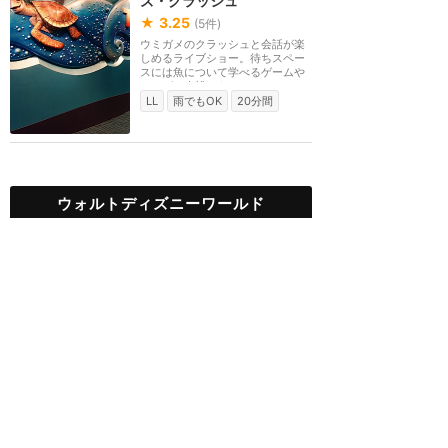
ズ・クラッシュ
★
3.25
(
5
件)
ウミガメのクラッシュと会話が楽
しめるライブショー。待ちスペー
スには魚について学べるゲームや
クラゲの水槽もあ...
LL
雨でもOK
20分間
ウォルトディズニーワールド
攻略ガイド
新着クチコミ
基礎知識
個人手配マニュアル
ホテル選び
キャラダイ予約
最新スポット
マジックキングダム