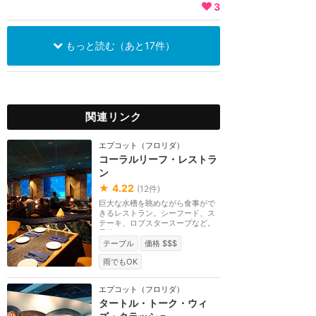
3
もっと読む（あと17件）
関連リンク
エプコット（フロリダ）
コーラルリーフ・レストラ
ン
★
4.22
(
12
件)
巨大な水槽を眺めながら食事がで
きるレストラン。シーフード、ス
テーキ、ロブスタースープなど。
予約がおすすめ。S...
テーブル
価格 $$$
雨でもOK
エプコット（フロリダ）
タートル・トーク・ウィ