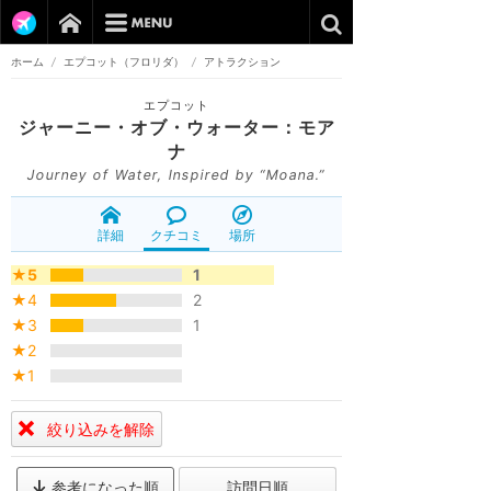
ホーム
/
エプコット（フロリダ）
/
アトラクション
エプコット
ジャーニー・オブ・ウォーター：モア
ナ
Journey of Water, Inspired by “Moana.”
詳細
クチコミ
場所
★5
1
★4
2
★3
1
★2
★1
絞り込みを解除
参考になった順
訪問日順