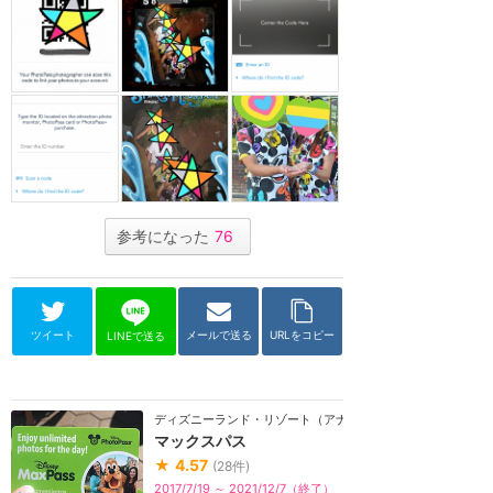
参考になった
76
ツイート
メールで送る
URLをコピー
LINEで送る
ディズニーランド・リゾート（アナハイム）
マックスパス
★
4.57
(
28
件)
2017/7/19 ～ 2021/12/7（終了）