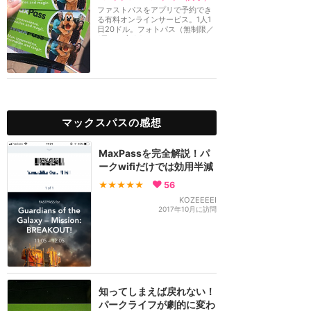
ファストパスをアプリで予約でき
る有料オンラインサービス。1人1
日20ドル。フォトパス（無制限／
1日）も含まれてい...
マックスパスの感想
MaxPassを完全解説！パ
ークwifiだけでは効用半減
★★★★★
56
KOZEEEEI
2017年10月に訪問
知ってしまえば戻れない！
パークライフが劇的に変わ