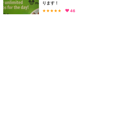
ります！
★★★★★
46
NEMO
2018年2月に訪問
エキストラ・マジックアワ
ーでもMaxPassでファス
トパス予約できました
★★★★★
31
KABOSU
2017年12月に訪問
Disney MaxPass を実際
に使ってみました
★★★★★
26
ごろりん