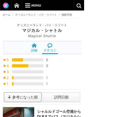
ホーム
/
ディズニーランド・パリ・リゾート
/
移動手段
ディズニーランド・パリ・リゾート
マジカル・シャトル
Magical Shuttle
詳細
クチコミ
★5
6
★4
9
★3
★2
1
★1
1
参考になった順
訪問日順
シャルルドゴール空港から
DLPまでバス（マジカルシ