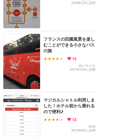
2018年2月に訪問
フランスの田園風景を楽し
むことができる小さなバス
の旅
★★★★
★
13
みいちゃん
2017年10月に訪問
マジカルシャトル利用しま
した！ホテル前から乗れる
ので便利♪
★★★★
★
13
chie
2017年9月に訪問