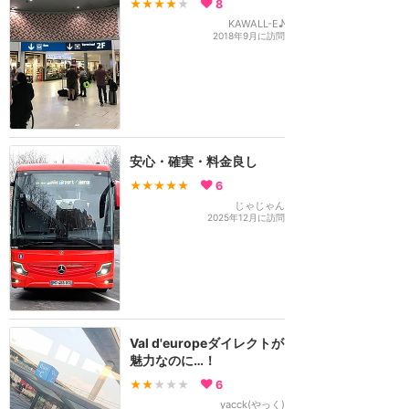
★★★★
★
8
KAWALL-E♪
2018年9月に訪問
安心・確実・料金良し
★★★★★
6
じゃじゃん
2025年12月に訪問
Val d'europeダイレクトが
魅力なのに…！
★★
★★★
6
yacck(やっく)