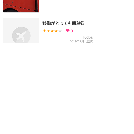
移動がとっても簡単😍
★★★★
★
3
luck👍
2019年2月に訪問
CDG→Val d'Europe駅へ
★★★★
★
2
yacck(やっく)
2017年11月に訪問
すべてのバスがターミナル
１に行くわけではない
★★★★
★
1
ますかっと
2019年7月に訪問