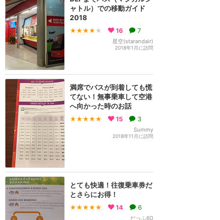
ャトル）での移動ガイド
2018
★★★★
★
16
7
星空(starandair)
2018年1月に訪問
満席でバスが到着しても慌
てない！無事乗車して空港
へ向かった時のお話
★★★★★
15
3
Summy
2018年11月に訪問
とても快適！往復乗車券だ
とさらにお得！
★★★★★
14
6
だっふ60