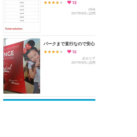
★★★★
★
13
chie
2017年9月に訪問
パークまで直行なので安心
★★★★
★
12
ポロリア
2017年9月に訪問
訪問日順でもっと読む
ディズニーランド・パリ