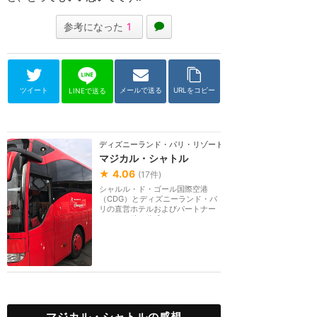
参考になった
1
ツイート
メールで送る
URLをコピー
LINEで送る
ディズニーランド・パリ・リゾート
マジカル・シャトル
★
4.06
(
17
件)
シャルル・ド・ゴール国際空港
（CDG）とディズニーランド・パ
リの直営ホテルおよびパートナー
ホテルを結ぶ公式シャ...
マジカル・シャトルの感想