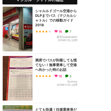
シャルルドゴール空港から
DLPまでバス（マジカルシ
ャトル）での移動ガイド
2018
★★★★
★
16
7
星空(starandair)
2018年1月に訪問
満席でバスが到着しても慌
てない！無事乗車して空港
へ向かった時のお話
★★★★★
15
3
Summy
2018年11月に訪問
とても快適！往復乗車券だ