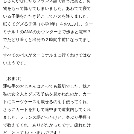
じさんがなにやらフランス語で言ったあと、荷
物をもって降りてしまいました。あわてて寝て
いる子供をたたき起こしてバスを降りました。
眠くてグズる子供（小学1年）をおんぶし、ター
ミナル１のANAのカウンターまで歩きと電車？
でたどり着くと出発の２時間半前になってまし
た。
すべてのバスがターミナル１に行くわけではな
いようです。
（おまけ）
運転手のおじさんはとっても親切でした。妹と
私の女２人とグズる子供を見かねたのか、カー
トにスーツケースを載せるのを手伝ってくれ、
さらにカートを押して途中まで道案内してくれ
ました。フランス語だったけど、身ぶり手振り
で教えてくれ、ありがたかったです。疲れたけ
ど、とってもいい思いでです‼️