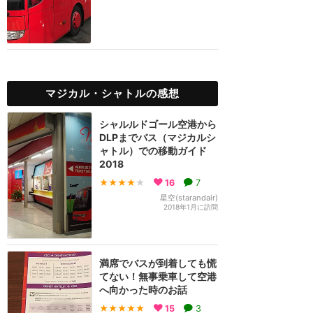
マジカル・シャトルの感想
シャルルドゴール空港から
DLPまでバス（マジカルシ
ャトル）での移動ガイド
2018
★★★★
★
16
7
星空(starandair)
2018年1月に訪問
満席でバスが到着しても慌
てない！無事乗車して空港
へ向かった時のお話
★★★★★
15
3