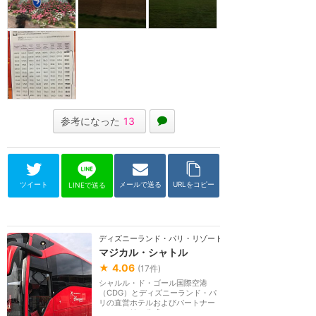
参考になった
13
ツイート
メールで送る
URLをコピー
LINEで送る
ディズニーランド・パリ・リゾート
マジカル・シャトル
★
4.06
(
17
件)
シャルル・ド・ゴール国際空港
（CDG）とディズニーランド・パ
リの直営ホテルおよびパートナー
ホテルを結ぶ公式シャ...