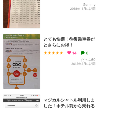
Summy
2018年11月に訪問
とても快適！往復乗車券だ
とさらにお得！
★★★★★
14
6
だっふ60
2018年2月に訪問
マジカルシャトル利用しま
した！ホテル前から乗れる
ので便利♪
★★★★
★
13
chie
2017年9月に訪問