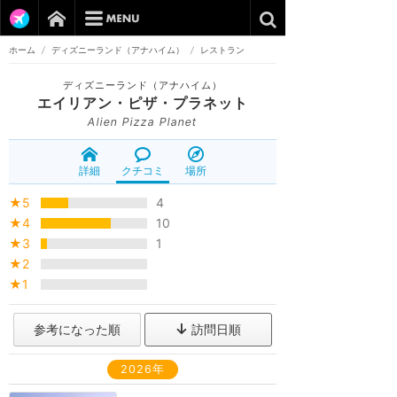
ホーム
/
ディズニーランド（アナハイム）
/
レストラン
ディズニーランド（アナハイム）
エイリアン・ピザ・プラネット
Alien Pizza Planet
詳細
クチコミ
場所
★5
4
★4
10
★3
1
★2
★1
参考になった順
訪問日順
2026年