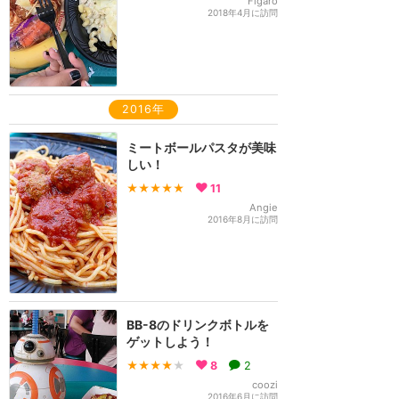
Figaro
2018年4月に訪問
2016年
ミートボールパスタが美味
しい！
★★★★★
11
Angie
2016年8月に訪問
BB-8のドリンクボトルを
ゲットしよう！
★★★★
★
8
2
coozi
2016年6月に訪問