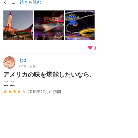
く、...
続きを読む
3
七菜
3年前に投稿
アメリカの味を堪能したいなら、
ここ
★★★★
★
2019年12月に訪問
ザ・アメリカンな味が堪能できます チーズピ
ザ、ペパロニピザ、マカロニ＆チーズ、ミート
ボールスパゲティ、とド定番の品々を食べまし
た。おいしいかと言われると微妙かもしれませ
んが笑、アメリカに留学していた経験のある私