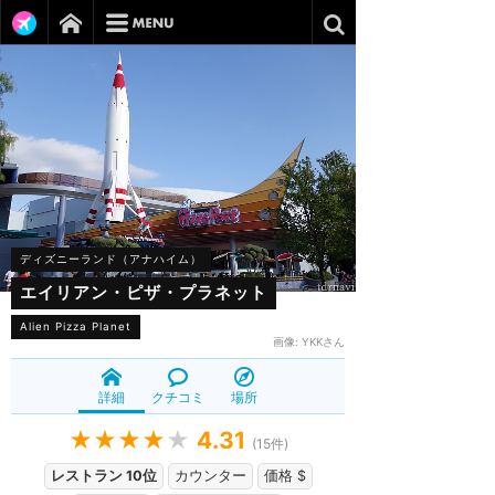
ディズニーランド（アナハイム）
エイリアン・ピザ・プラネット
Alien Pizza Planet
画像:
YKKさん
詳細
クチコミ
場所
★★★★
★
4.31
(
15
件)
レストラン 10位
カウンター
価格 $