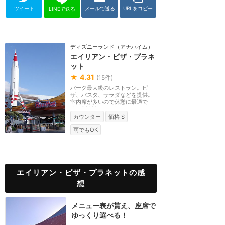
ツイート
メールで送る
URLをコピー
LINEで送る
ディズニーランド（アナハイム）
エイリアン・ピザ・プラネ
ット
★
4.31
(
15
件)
パーク最大級のレストラン。ピ
ザ、パスタ、サラダなどを提供。
室内席が多いので休憩に最適で
す。2019年にエイリア...
カウンター
価格 $
雨でもOK
エイリアン・ピザ・プラネットの感
想
メニュー表が貰え、座席で
ゆっくり選べる！