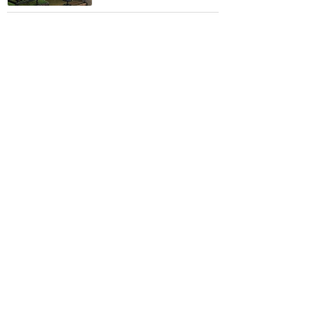
TOY STORYはじめピクサ
ーでおなじみピザ・プラネ
ット！
★★★★★
3
NEMO
2019年9月に訪問
アメリカの味を堪能したい
なら、ここ
★★★★
★
2
七菜
2019年12月に訪問
訪問日順でもっと読む