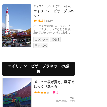
ディズニーランド（アナハイム）
エイリアン・ピザ・プラネ
ット
★
4.31
(
15
件)
パーク最大級のレストラン。ピ
ザ、パスタ、サラダなどを提供。
室内席が多いので休憩に最適で
す。2019年にエイリア...
カウンター
価格 $
雨でもOK
エイリアン・ピザ・プラネットの感
想
メニュー表が貰え、座席で
ゆっくり選べる！
★★★★
★
2
mei
2026年1月に訪問