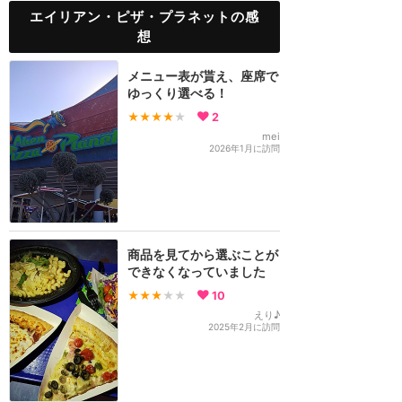
エイリアン・ピザ・プラネットの感
想
メニュー表が貰え、座席で
ゆっくり選べる！
★★★★
★
2
mei
2026年1月に訪問
商品を見てから選ぶことが
できなくなっていました
★★★
★★
10
えり♪
2025年2月に訪問