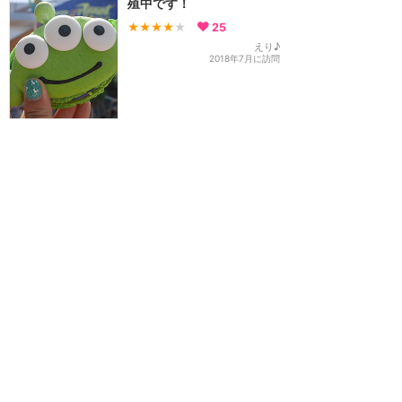
殖中です！
★★★★
★
25
えり♪
2018年7月に訪問
訪問日順でもっと読む
カリフォルニア・ディズニー
攻略ガイド
新着クチコミ
基礎知識
個人手配マニュアル
ホテル選び
キャラダイ予約
グリーティング
最新スポット