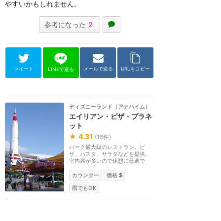
やすいかもしれません。
参考になった
2
ツイート
メールで送る
URLをコピー
LINEで送る
ディズニーランド（アナハイム）
エイリアン・ピザ・プラネ
ット
★
4.31
(
15
件)
パーク最大級のレストラン。ピ
ザ、パスタ、サラダなどを提供。
室内席が多いので休憩に最適で
す。2019年にエイリア...
カウンター
価格 $
雨でもOK