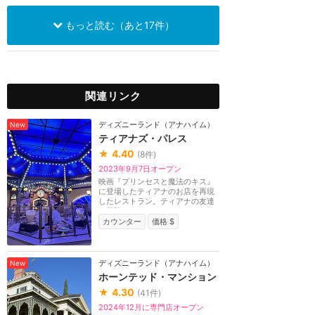
もっと読む（あと17件）
関連リンク
ディズニーランド（アナハイム）
New
ティアナズ・パレス
★
4.40
(
8
件)
2023年9月7日オープン
映画『プリンセスと魔法のキス』
に登場したティアナのお店を再現
したレストラン。ティアナの友達
や冒険をモチーフ...
カウンター
価格 $
ディズニーランド（アナハイム）
New
ホーンテッド・マンション
★
4.30
(
41
件)
2024年12月に専門店オープン