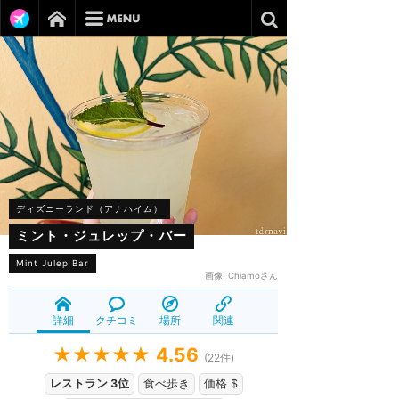
ディズニーランド（アナハイム）
ミント・ジュレップ・バー
Mint Julep Bar
画像:
Chiamoさん
詳細
クチコミ
場所
関連
★★★★★
4.56
(
22
件)
レストラン 3位
食べ歩き
価格 $