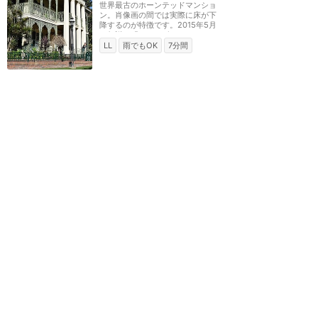
世界最古のホーンテッドマンショ
ン。肖像画の間では実際に床が下
降するのが特徴です。2015年5月
に伝説の「ハットボ...
LL
雨でもOK
7分間
ディズニーランド（アナハイム）
ロイヤルストリート・ベラ
ンダ
★
4.12
(
17
件)
ブレッドボールのチャウダー、ガ
ンボスープ。ニューオーリンズ風
フリッター、コーヒー。テラス席
のみ。
カウンター
価格 $
ディズニーランド（アナハイム）
カフェ・オーリンズ
★
3.56
(
6
件)
クレープ、サンドウィッチ、サラ
ダ、スープ。テーブルサービスな
ので価格はちょっと高め。室内席
あり。
テーブル
価格 $$