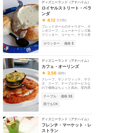
ディズニーランド（アナハイム）
ロイヤルストリート・ベラ
ンダ
★
4.12
(
17
件)
ブレッドボールのチャウダー、ガ
ンボスープ。ニューオーリンズ風
フリッター、コーヒー。テラス席
のみ。
カウンター
価格 $
ディズニーランド（アナハイム）
カフェ・オーリンズ
★
3.56
(
6
件)
クレープ、サンドウィッチ、サラ
ダ、スープ。テーブルサービスな
ので価格はちょっと高め。室内席
あり。
テーブル
価格 $$
雨でもOK
ディズニーランド（アナハイム）
フレンチ・マーケット・レ
ストラン