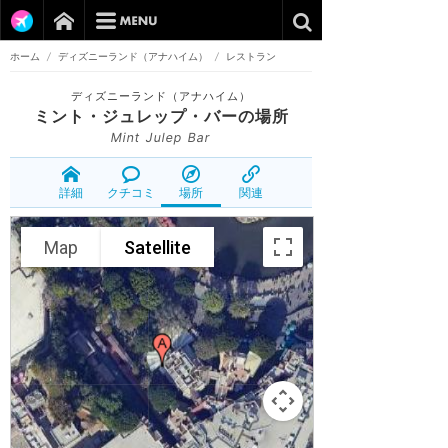
ホーム
/
ディズニーランド（アナハイム）
/
レストラン
ディズニーランド（アナハイム）
ミント・ジュレップ・バー
の場所
Mint Julep Bar
詳細
クチコミ
場所
関連
Map
Satellite