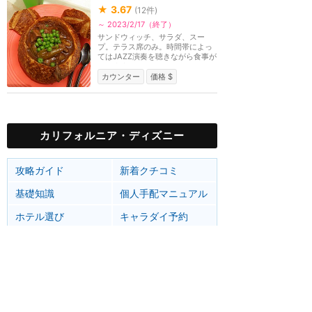
★
3.67
(
12
件)
～ 2023/2/17（終了）
サンドウィッチ、サラダ、スー
プ。テラス席のみ。時間帯によっ
てはJAZZ演奏を聴きながら食事が
できます。ティアナ...
カウンター
価格 $
カリフォルニア・ディズニー
攻略ガイド
新着クチコミ
基礎知識
個人手配マニュアル
ホテル選び
キャラダイ予約
グリーティング
最新スポット
ディズニーランド（アナハイム）