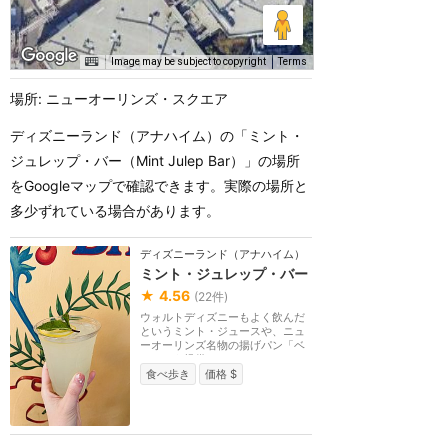
Image may be subject to copyright
Terms
場所: ニューオーリンズ・スクエア
ディズニーランド（アナハイム）の「ミント・
ジュレップ・バー（Mint Julep Bar）」の場所
をGoogleマップで確認できます。実際の場所と
多少ずれている場合があります。
ディズニーランド（アナハイム）
ミント・ジュレップ・バー
★
4.56
(
22
件)
ウォルトディズニーもよく飲んだ
というミント・ジュースや、ニュ
ーオーリンズ名物の揚げパン「ベ
ニエ」を提供。テ...
食べ歩き
価格 $