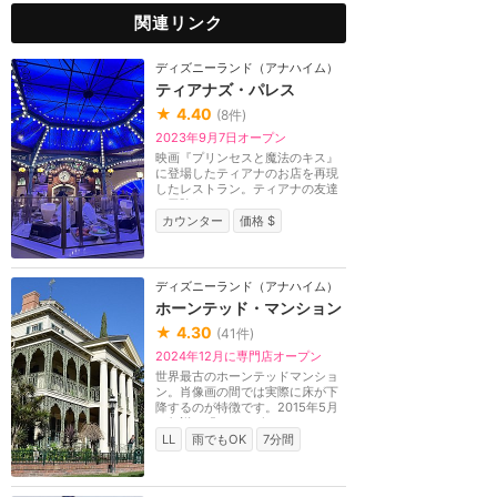
関連リンク
ディズニーランド（アナハイム）
ティアナズ・パレス
★
4.40
(
8
件)
2023年9月7日オープン
映画『プリンセスと魔法のキス』
に登場したティアナのお店を再現
したレストラン。ティアナの友達
や冒険をモチーフ...
カウンター
価格 $
ディズニーランド（アナハイム）
ホーンテッド・マンション
★
4.30
(
41
件)
2024年12月に専門店オープン
世界最古のホーンテッドマンショ
ン。肖像画の間では実際に床が下
降するのが特徴です。2015年5月
に伝説の「ハットボ...
LL
雨でもOK
7分間