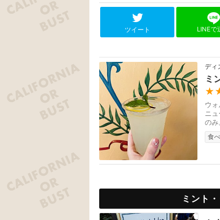
LINE
ツイート
ディ
ミ
★
ウォ
ニュ
のみ
テラ
食
ミント・