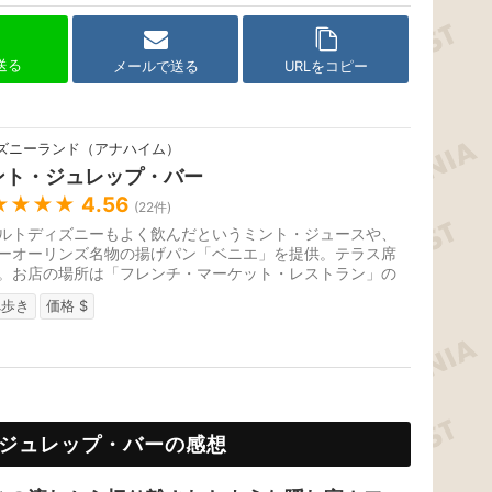
で送る
メールで送る
URLをコピー
ズニーランド（アナハイム）
ント・ジュレップ・バー
★★★★
4.56
(
22
件)
ルトディズニーもよく飲んだというミント・ジュースや、
ーオーリンズ名物の揚げパン「ベニエ」を提供。テラス席
。お店の場所は「フレンチ・マーケット・レストラン」の
ス席エリアの奧にあります。
べ歩き
価格 $
ジュレップ・バーの感想