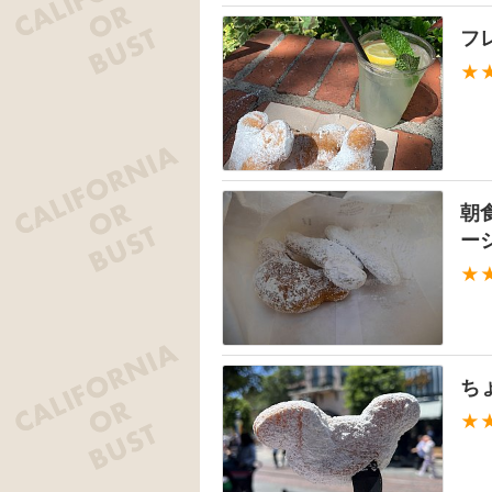
フ
★
朝
ー
★
ち
★