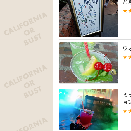
と
★
ウ
★
ミ
ョ
★