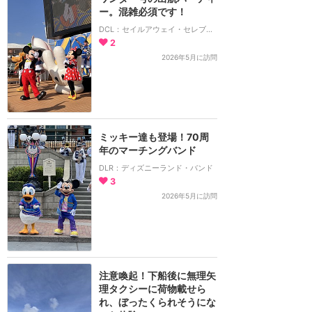
ー。混雑必須です！
DCL：セイルアウェイ・セレブレーション
2
2026年5月に訪問
ミッキー達も登場！70周
年のマーチングバンド
DLR：ディズニーランド・バンド
3
2026年5月に訪問
注意喚起！下船後に無理矢
理タクシーに荷物載せら
れ、ぼったくられそうにな