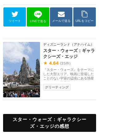
ツイート
メールで送る
URLをコピー
LINEで送る
ディズニーランド（アナハイム）
スター・ウォーズ：ギャラ
クシーズ・エッジ
★
4.64
(
35
件)
『スター・ウォーズ』をテーマに
した大型エリア。映画に登場した
ことのない宇宙の辺境にある惑星
バトゥーの貿易港...
グリーティング
スター・ウォーズ：ギャラクシー
ズ・エッジの感想