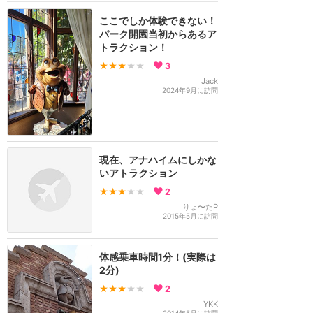
ここでしか体験できない！
パーク開園当初からあるア
トラクション！
★★★
★★
3
Jack
2024年9月に訪問
現在、アナハイムにしかな
いアトラクション
★★★
★★
2
りょ〜たP
2015年5月に訪問
体感乗車時間1分！(実際は
2分)
★★★
★★
2
YKK