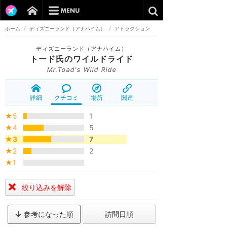
ホーム
/
ディズニーランド（アナハイム）
/
アトラクション
ディズニーランド（アナハイム）
トード氏のワイルドライド
Mr.Toad's Wild Ride
詳細
クチコミ
場所
関連
★5
1
★4
5
★3
7
★2
2
★1
絞り込みを解除
参考になった順
訪問日順