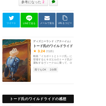
参考になった
2
ツイート
メールで送る
URLをコピー
LINEで送る
ディズニーランド（アナハイム）
トード氏のワイルドライド
★
3.24
(
15
件)
映画『イカボートとトード氏』に
登場するヒキガエルのトード氏が
運転するヴィークルに乗って、ロ
ンドンの街を巡る...
雨でもOK
2分間
トード氏のワイルドライドの感想