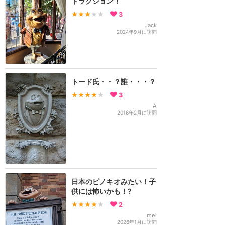
トラクション！
★★★
★★
3
Jack
2024年9月に訪問
トード氏・・？誰・・・？
★★★★
★
3
A
2016年2月に訪問
日本のピノキオみたい！子
供には怖いかも！?
★★★★
★
2
mei
2026年1月に訪問