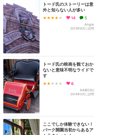
トード氏のストーリーは意
外と知らない人が多い
★★★★
★
14
5
Angie
2013年8月に訪問
トード氏の映画を観ておか
ないと意味不明なライドで
す
★★
★★★
6
KABOSU
2014年5月に訪問
ここでしか体験できない！
パーク開園当初からあるア