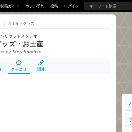
界制覇ガイド
ホテル予約
投稿
ログイン
）
/
お土産・グッズ
ハリウッドスタジオ
グッズ・お土産
isney Merchandise
細
クチコミ
関連