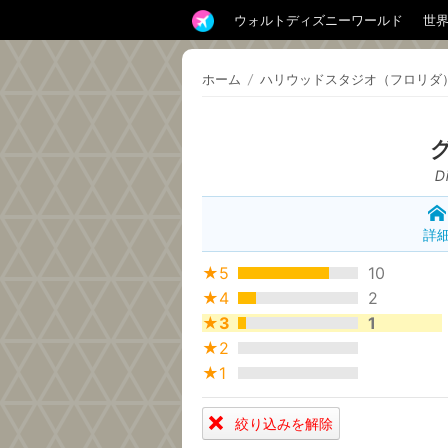
ウォルトディズニーワールド
世
ホーム
/
ハリウッドスタジオ（フロリダ
D
詳
★5
10
★4
2
★3
1
★2
★1
絞り込みを解除