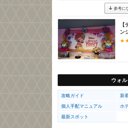
参考に
【
ン
★
ウォル
攻略ガイド
新
個人手配マニュアル
ホ
最新スポット