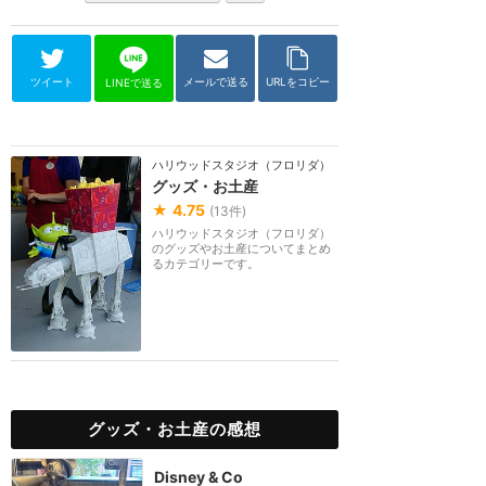
ツイート
メールで送る
URLをコピー
LINEで送る
ハリウッドスタジオ（フロリダ）
グッズ・お土産
★
4.75
(
13
件)
ハリウッドスタジオ（フロリダ）
のグッズやお土産についてまとめ
るカテゴリーです。
グッズ・お土産の感想
Disney & Co