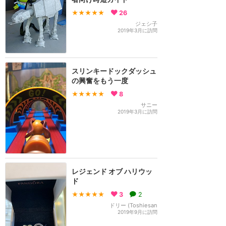
★★★★★
26
ジェシ子
2019年3月に訪問
スリンキードックダッシュ
の興奮をもう一度
★★★★★
8
サニー
2019年3月に訪問
レジェンド オブ ハリウッ
ド
★★★★★
3
2
ドリー (Toshiesan
2019年9月に訪問