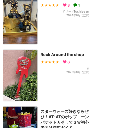
★★★★★
8
1
ドリー (Toshiesan
2024年6月に訪問
Rock Around the shop
★★★★★
6
ai
2023年8月に訪問
スターウォーズ好きならぜ
ひ！AT-ATのポップコーン
バケット★そしてＳＷ初心
者向け時短ガイド