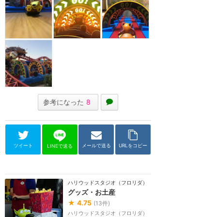
参考になった
8
ツイート
メールで送る
URLをコピー
LINEで送る
ハリウッドスタジオ（フロリダ）
グッズ・お土産
★
4.75
(
13
件)
ハリウッドスタジオ（フロリダ）