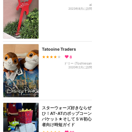
ai
2023年8月に訪問
Tatooine Traders
★★★★
★
8
ドリー (Toshiesan
2020年2月に訪問
スターウォーズ好きならぜ
ひ！AT-ATのポップコーン
バケット★そしてＳＷ初心
者向け時短ガイド