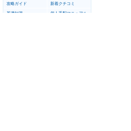
攻略ガイド
新着クチコミ
基礎知識
個人手配マニュアル
ホテル選び
キャラダイ予約
最新スポット
マジックキングダム
アトラク
ショー
グルメ
イベント
グッズ
エプコット
アトラク
ショー
グルメ
イベント
グッズ