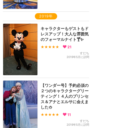
2019年
キャラクターもゲストもド
レスアップ！大人な雰囲気
のフォーマルナイト🍸✨
★★★★★
21
すだち
2019年5月に訪問
【ワンダー号】予約必須の
２つのキャラクターグリー
ティング！４人のプリンセ
ス＆アナとエルサに会えま
した⛄
★★★★★
11
すだち
2019年5月に訪問