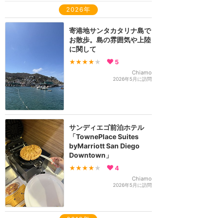
2026年
寄港地サンタカタリナ島で
お散歩。島の雰囲気や上陸
に関して
★★★★
★
5
Chiamo
2026年5月に訪問
サンディエゴ前泊ホテル
「TownePlace Suites
byMarriott San Diego
Downtown」
★★★★
★
4
Chiamo
2026年5月に訪問