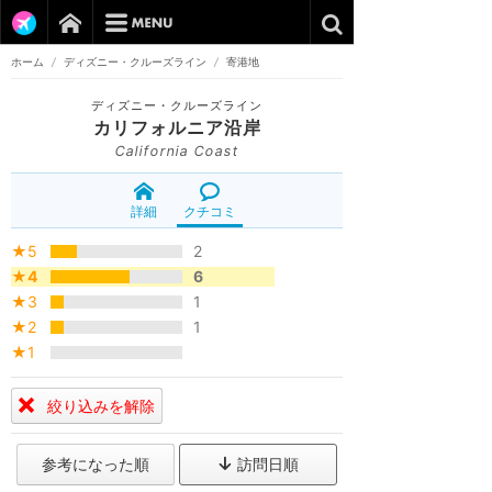
ホーム
/
ディズニー・クルーズライン
/
寄港地
ディズニー・クルーズライン
カリフォルニア沿岸
California Coast
詳細
クチコミ
★5
2
★4
6
★3
1
★2
1
★1
絞り込みを解除
参考になった順
訪問日順