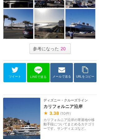
参考になった
20
ツイート
メールで送る
URLをコピー
LINEで送る
ディズニー・クルーズライン
カリフォルニア沿岸
★
3.38
(
10
件)
カリフォルニア沿岸の寄港地や移
動手段についてまとめるカテゴリ
ーです。サンディエゴなど。