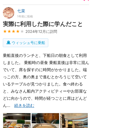
七菜
1年前に投稿
実際に利用した際に学んだこと
★★★★
★
2024年12月に訪問
ウィッシュ号に乗船
乗船直後のランチと、下船日の朝食として利用
しました。 乗船時の昼食 乗船直後は非常に混ん
でいて、席を探すのに時間がかかりました。端
っこの方、奥の奥まで進むとかろうじて空いて
いるテーブルが見つかりました。食べ終わる
と、みなさん船内アクティビティーやお部屋な
どに向かうので、時間が経つごとに席はどんど
ん...
続きを読む