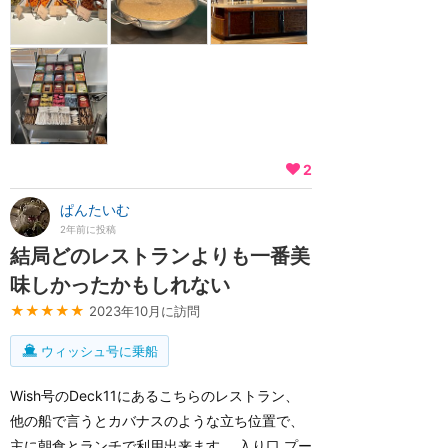
2
ぱんたいむ
2年前に投稿
結局どのレストランよりも一番美
味しかったかもしれない
★★★★★
2023年10月に訪問
ウィッシュ号に乗船
Wish号のDeck11にあるこちらのレストラン、
他の船で言うとカバナスのような立ち位置で、
主に朝食とランチで利用出来ます。 入り口 プー