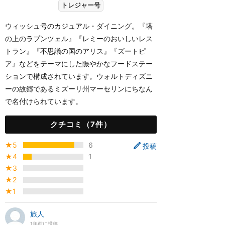
トレジャー号
ウィッシュ号のカジュアル・ダイニング。『塔
の上のラプンツェル』『レミーのおいしいレス
トラン』『不思議の国のアリス』『ズートピ
ア』などをテーマにした賑やかなフードステー
ションで構成されています。ウォルトディズニ
ーの故郷であるミズーリ州マーセリンにちなん
で名付けられています。
クチコミ（7件）
★5
6
投稿
★4
1
★3
★2
★1
旅人
1年前に投稿