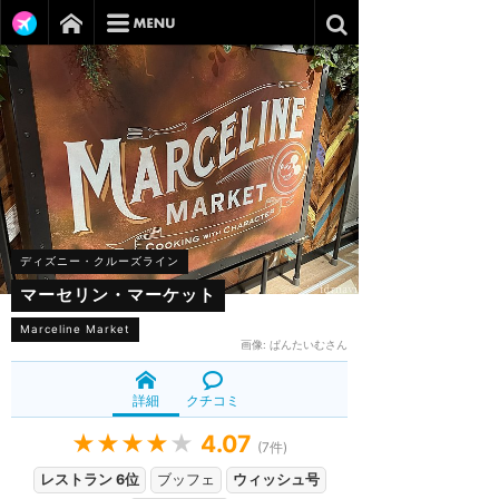
ディズニー・クルーズライン
マーセリン・マーケット
Marceline Market
画像:
ぱんたいむさん
詳細
クチコミ
★★★★
★
4.07
(
7
件)
レストラン 6位
ブッフェ
ウィッシュ号