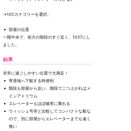
→10Cカテゴリーを選択。
部屋の位置
一階中央で、前方の階段のすぐ近く、1037にし
ました。
結果
非常に過ごしやすい位置で大満足！
寄港地へ下船する時便利
階段も部屋から近い、階段で二つ上がればメ
インアトリウム
エレベーターもほぼ確実に乗れる
ウィッシュ号等と比較してコンパクトな船な
ので、別に部屋からエレベーターまでも遠く
無い