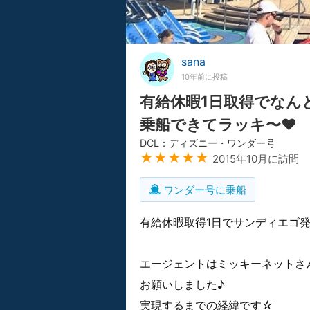
sana
10年前に投稿
有給休暇1日取得でなん
乗船できてラッキ〜❤️
DCL：ディズニー・ワンダー号
★★★★★
2015年10月に訪問
ワンダー号に乗船
有給休暇取得1日でサンディエゴ
エージェントはミッキーネットさ
お願いしました♪
実現するまでの経緯です☆