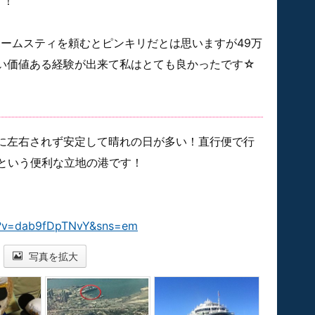
す！
ホームスティを頼むとピンキリだとは思いますが49万
い価値ある経験が出来て私はとても良かったです☆
に左右されず安定して晴れの日が多い！直行便で行
分という便利な立地の港です！
h?v=dab9fDpTNvY&sns=em
写真を拡大