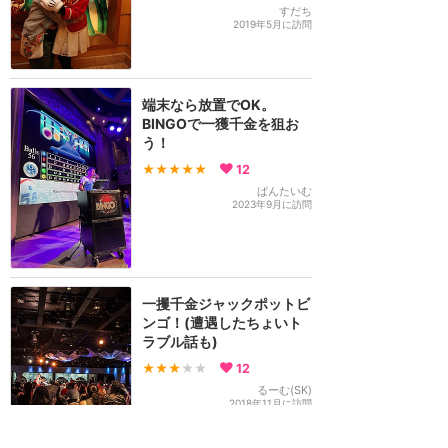
すだち
2019年5月に訪問
端末なら放置でOK。
BINGOで一獲千金を狙お
う！
★★★★★
12
ぱんたいむ
2023年9月に訪問
一攫千金ジャックポットビ
ンゴ！(遭遇したちょいト
ラブル話も)
★★★
★★
12
るーむ(SK)
2018年11月に訪問