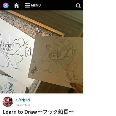
ai🐰🐥eri
2年前に投稿
Learn to Draw〜フック船長〜