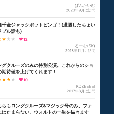
ぱんたいむ
2023年9月に訪問
攫千金ジャックポットビンゴ！(遭遇したちょい
ラブル話も)
★★
★★
12
るーむ(SK)
2018年11月に訪問
ングクルーズのみの特別公演。これからのショ
の期待値を上げてくれます！
★★★
★
10
KOZEEEEI
2017年8月に訪問
ちらもロングクルーズ&マジック号のみ。ファ
にはたまらない、ウォルトの一生を描きます