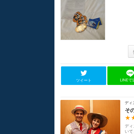
LINE
ツイート
ディ
そ
★
ディ
いて