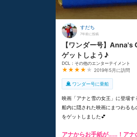
すだち
7年前に投稿
【ワンダー号】Anna's 
ゲットしよう♪
DCL：その他のエンターテイメント
★★★★
★
2019年5月に訪問
ワンダー号に乗船
映画「アナと雪の女王」に登場す
船内に隠された映画にまつわるも
をゲットしました💕
アナからお手紙が……！アナ