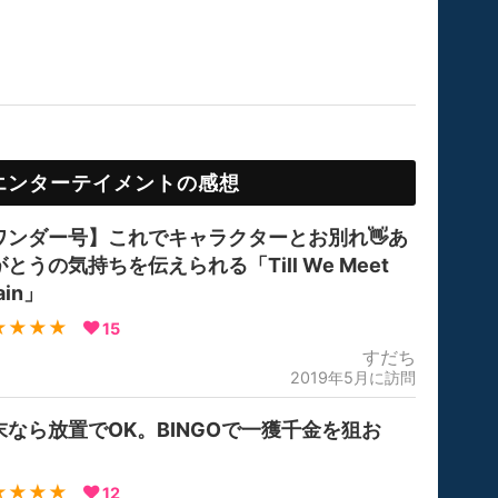
エンターテイメントの感想
ワンダー号】これでキャラクターとお別れ👋あ
とうの気持ちを伝えられる「Till We Meet
ain」
★★★★
15
すだち
2019年5月に訪問
末なら放置でOK。BINGOで一獲千金を狙お
！
★★★★
12