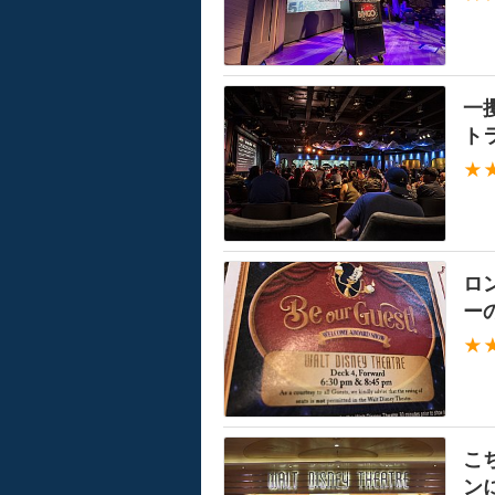
一
ト
★
ロ
ー
★
こ
ン