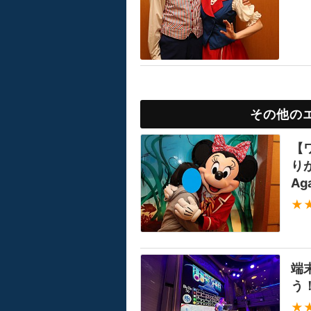
その他の
【
りが
Ag
★
端
う
★