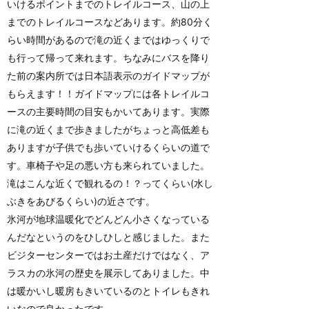
いけるポイントまでのトレイルコース、山の上
までのトレイルコースなどあります。約80分く
らい時間があるので滝の近くまではゆっくりで
も行って帰って来れます。ちなみにバスを降り
た前の案内所では日本語表示のガイドマップが
もらえます！！ガイドマップには各トレイルコ
ースの主要時間の目安もかいてあります。実際
に滝の近くまで歩きましたがちょっと高低差も
ありますが子供でも歩いていけるくらいの道で
す。車椅子や足の悪い方も来られていました。
滝はこんな近くで観れるの！？ってくらい(水し
ぶきをあびるくらい)の近さです。
氷河が地球温暖化でどんどん小さくなっている
んだなというのをひしひしと感じました。また
ビジターセンターではお土産だけではなく、ア
ラスカの氷河の歴史を展示してありました。中
は暖かいし暖房もきいているのとトイレもきれ
いなので良かったです。