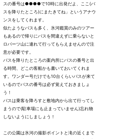
スの番号は●●●●で10時に出発だよ、ここ(バ
スを降りたところ)にまたきてね」というアナウ
ンスをしてくれます。
似たようなバスも多く、氷河鑑賞のみのツアー
もあるので帰りにバスを間違えずに乗らないと
ロバーツ山に連れて行ってもらえませんので注
意が必要です。
バスを降りたところの案内所にバスの番号と出
る時間、どこの客船かも書いておいてくれま
す。ワンダー号だけでも10台くらいバスが来て
いるのでバスの番号は必ず覚えておきましょ
う！
バスは乗客を降ろすと敷地内から出て行ってし
まうので(駐車場にも止まっていません)忘れ物
しないようにしましょう！
この公園は氷河の撮影ポイントと滝の近くまで