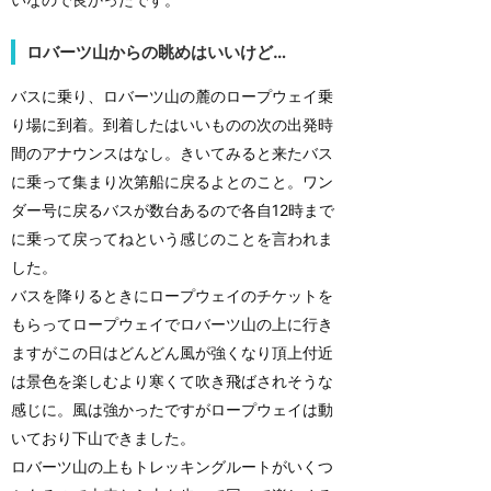
ロバーツ山からの眺めはいいけど…
バスに乗り、ロバーツ山の麓のロープウェイ乗
り場に到着。到着したはいいものの次の出発時
間のアナウンスはなし。きいてみると来たバス
に乗って集まり次第船に戻るよとのこと。ワン
ダー号に戻るバスが数台あるので各自12時まで
に乗って戻ってねという感じのことを言われま
した。
バスを降りるときにロープウェイのチケットを
もらってロープウェイでロバーツ山の上に行き
ますがこの日はどんどん風が強くなり頂上付近
は景色を楽しむより寒くて吹き飛ばされそうな
感じに。風は強かったですがロープウェイは動
いており下山できました。
ロバーツ山の上もトレッキングルートがいくつ