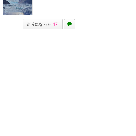
参考になった
17
ツイート
メールで送る
URLをコピー
LINEで送る
ディズニー・クルーズライン
アラスカ
★
4.10
(
20
件)
アラスカ航路の寄港地や移動手段
についてまとめるカテゴリーで
す。バンクーバー、スキャグウェ
イ、トレーシーアー...