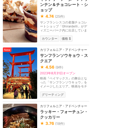
ンテン＆チョコレート・シ
ョップ
★
4.74
(
25
件)
サンフランシスコの老舗チョコレ
ートショップ「Ghirardelli」がデ
ィズニーパーク内に出店していま
す。ギラデリの味...
カウンター
価格 $
カリフォルニア・アドベンチャー
New
サンフランソウキョウ・ス
クエア
★
4.56
(
9
件)
2023年8月31日オープン
映画『ベイマックス』の舞台とな
った「サンフランソウキョウ」を
イメージしたエリア。映画をモチ
ーフにしたレスト...
グリーティング
カリフォルニア・アドベンチャー
ラッキー・フォーチュン・
クッカリー
★
3.76
(
18
件)