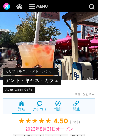
カリフォルニア・アドベンチャー
アント・キャス・カフェ
Aunt Cass Cafe
画像:
なおさん
詳細
クチコミ
場所
関連
★★★★★
4.50
(
16
件)
2023年8月31日オープン