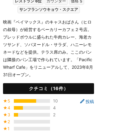
レストラン 6位
カウンター
価格 $
サンフランソウキョウ・スクエア
映画『ベイマックス』のキャスおばさん（ヒロ
の叔母）が経営するベーカリーカフェ２号店。
ブレッドボウルに盛られた牛肉カレー、海老カ
ツサンド、ソバヌードル・サラダ、ハニーレモ
ネードなどを提供。テラス席のみ。ここのパン
は隣接のパン工場で作られています。「Pacific
Wharf Cafe」をリニューアルして、2023年8月
31日オープン。
クチコミ（16件）
★5
10
投稿
★4
4
★3
2
★2
★1