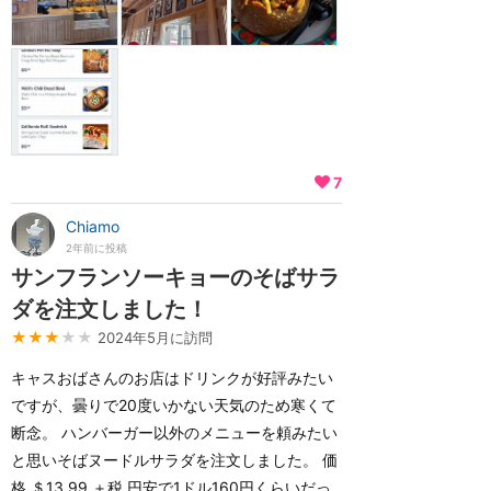
7
Chiamo
2年前に投稿
サンフランソーキョーのそばサラ
ダを注文しました！
★★★
★★
2024年5月に訪問
キャスおばさんのお店はドリンクが好評みたい
ですが、曇りで20度いかない天気のため寒くて
断念。 ハンバーガー以外のメニューを頼みたい
と思いそばヌードルサラダを注文しました。 価
格 ＄13.99 ＋税 円安で1ドル160円くらいだっ