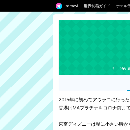
tdrnavi
世界制覇ガイド
ホテル
♀ revi
2015年に初めてアウラニに行っ
香港はMAプラチナをコロナ前まで
東京ディズニーは親に小さい時か