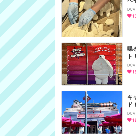
ベ
DC
1
喋
ト
DC
1
キ
ド
DC
1