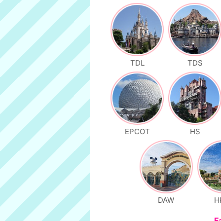
TDL
TDS
EPCOT
HS
DAW
H
F