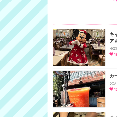
キ
ア
HK
1
カ
DC
1