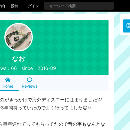
予約
投稿
ログイン
なお
ews：66 since：2016-09
Home
Reviews
たのがきっかけで海外ディズニーにはまりました♡
3年間持っていたのでよく行ってました😊✨
ら毎年連れてってもらってたので昔の事もなんとな