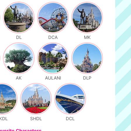
DL
DCA
MK
AK
AULANI
DLP
KDL
SHDL
DCL
avorite Characters