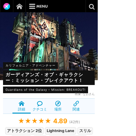
カリフォルニア・アドベンチャー
ガーディアンズ・オブ・ギャラクシ
ー：ミッション・ブレイクアウト！
Guardians of the Galaxy – Mission: BREAKOUT!
画像:
なおさん
詳細
クチコミ
場所
関連
★★★★★
4.89
(
42
件)
アトラクション 2位
Lightning Lane
スリル