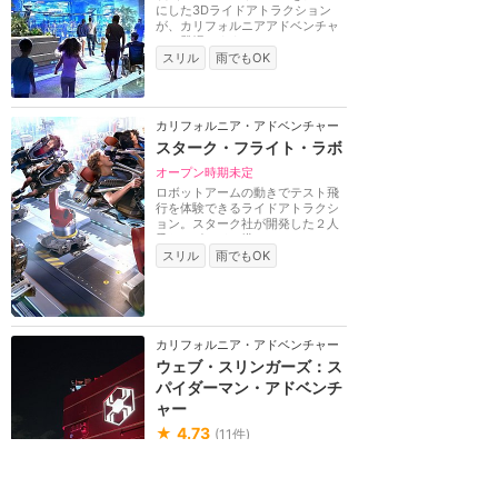
にした3Dライドアトラクション
が、カリフォルニアアドベンチャ
ーに登場します。サ...
スリル
雨でもOK
カリフォルニア・アドベンチャー
スターク・フライト・ラボ
オープン時期未定
ロボットアームの動きでテスト飛
行を体験できるライドアトラクシ
ョン。スターク社が開発した２人
乗りのポッドに搭...
スリル
雨でもOK
カリフォルニア・アドベンチャー
ウェブ・スリンガーズ：ス
パイダーマン・アドベンチ
ャー
★
4.73
(
11
件)
ディズニーで世界初となる『スパ
イダーマン』をテーマにした3Dラ
イドアトラクション。