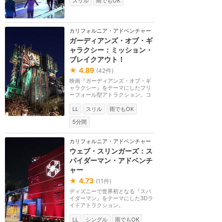
スリル
雨でもOK
カリフォルニア・アドベンチャー
ガーディアンズ・オブ・ギ
ャラクシー：ミッション・
ブレイクアウト！
★
4.89
(
42
件)
映画『ガーディアンズ・オブ・ギ
ャラクシー』をテーマにしたフリ
ーフォール型アトラクション。コ
レクターのタニリ...
LL
スリル
雨でもOK
5分間
カリフォルニア・アドベンチャー
ウェブ・スリンガーズ：ス
パイダーマン・アドベンチ
ャー
★
4.73
(
11
件)
ディズニーで世界初となる『スパ
イダーマン』をテーマにした3Dラ
イドアトラクション。
WEB（Worldwide Engineering
...
LL
シングル
雨でもOK