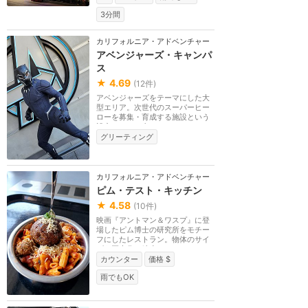
3分間
カリフォルニア・アドベンチャー
アベンジャーズ・キャンパ
ス
★
4.69
(
12
件)
アベンジャーズをテーマにした大
型エリア。次世代のスーパーヒー
ローを募集・育成する施設という
設定。エリア内で...
グリーティング
カリフォルニア・アドベンチャー
ピム・テスト・キッチン
★
4.58
(
10
件)
映画『アントマン＆ワスプ』に登
場したピム博士の研究所をモチー
フにしたレストラン。物体のサイ
ズを巨大化・縮小...
カウンター
価格 $
雨でもOK