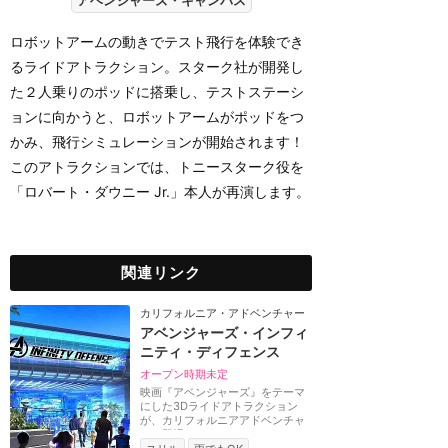
アベンジャーズ・キャンパス
ロボットアームの動きでテスト飛行を体験でき
るライドアトラクション。スターク社が開発し
た２人乗りのポッドに搭乗し、テストステーシ
ョンに向かうと、ロボットアームがポッドをつ
かみ、飛行シミュレーションが開始されます！
このアトラクションでは、トニースターク役を
「ロバート・ダウニー Jr.」本人が再演します。
関連リンク
カリフォルニア・アドベンチャー
アベンジャーズ・インフィ
ニティ・ディフェンス
オープン時期未定
映画『アベンジャーズ』をテーマ
にした3Dライドアトラクション
が、カリフォルニアアドベンチャ
ーに登場します。サ...