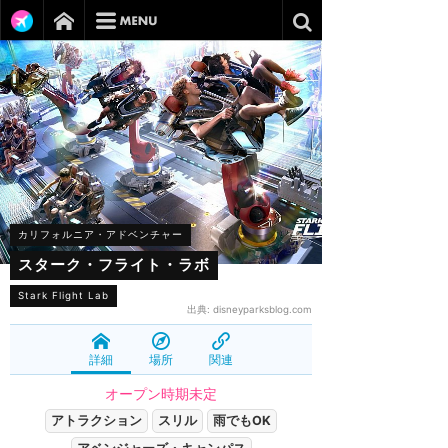
カリフォルニア・アドベンチャー
スターク・フライト・ラボ
Stark Flight Lab
出典:
disneyparksblog.com
詳細
場所
関連
オープン時期未定
アトラクション
スリル
雨でもOK